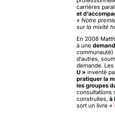
professionnell
carrières paral
et d’accompag
«
Notre premie
sur la mixité
En 2008 Matth
à une
demande
communauté) e
d’autres, soumi
demande. Les 
U »
inventé pa
pratiquer la 
les groupes da
consultations 
construites,
à 
sort un livre «