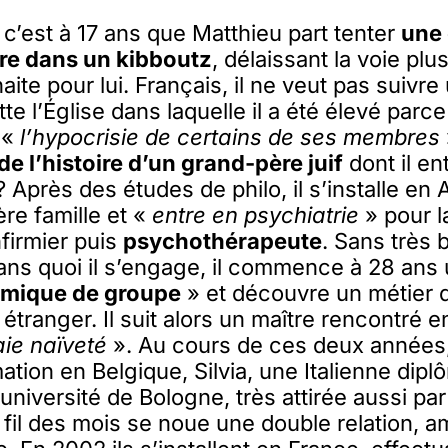
c’est à 17 ans que Matthieu part tenter
une
e dans un kibboutz
, délaissant la voie plu
aite pour lui. Français, il ne veut pas suivre 
tte l’Église dans laquelle il a été élevé parce 
 «
l’hypocrisie de certains de ses membres
de l’histoire d’un grand-père juif
dont il en
? Après des études de philo, il s’installe en
re famille et «
entre en psychiatrie
» pour la
firmier puis
psychothérapeute
. Sans très 
ns quoi il s’engage, il commence à 28 ans
mique de groupe
» et découvre un métier qu
tranger. Il suit alors un maître rencontré e
ie naïveté
». Au cours de ces deux années, 
mation en Belgique, Silvia, une Italienne dip
université de Bologne, très attirée aussi par
 fil des mois se noue une double relation, 