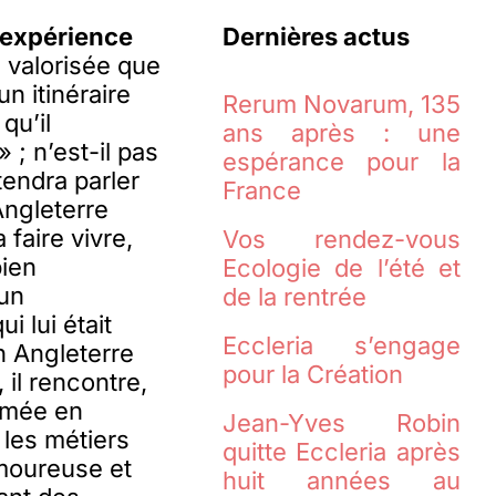
 expérience
Dernières actus
s valorisée que
un itinéraire
Rerum Novarum, 135
qu’il
ans après : une
» ; n’est-il pas
espérance pour la
tendra parler
France
 Angleterre
 faire vivre,
Vos rendez-vous
bien
Ecologie de l’été et
 un
de la rentrée
i lui était
Eccleria s’engage
n Angleterre
pour la Création
il rencontre,
lômée en
Jean-Yves Robin
 les métiers
quitte Eccleria après
amoureuse et
huit années au