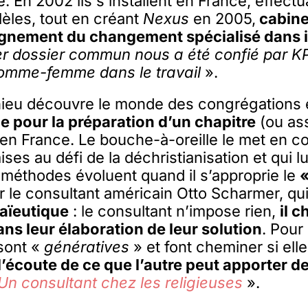
e. En 2002 ils s’installent en France, effect
lèles, tout en créant
Nexus
en 2005,
cabine
nement du changement spécialisé dans in
r dossier commun nous a été confié par KP
 homme-femme dans le travail
».
ieu découvre le monde des congrégations 
 pour la préparation d’un chapitre
(ou as
n France. Le bouche-à-oreille le met en c
ses au défi de la déchristianisation et qui l
méthodes évoluent quand il s’approprie le
r le consultant américain Otto Scharmer, qu
maïeutique
: le consultant n’impose rien,
il 
ns leur élaboration de leur solution
. Pour 
sont «
génératives
» et font cheminer si ell
l’écoute de ce que l’autre peut apporter de
Un consultant chez les religieuses
».