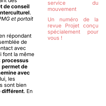
uant des
service du
t de conseil
mouvement
terculturel
.
MG et portait
Un numéro de la
revue Projet conçu
spécialement pour
en répondant
vous !
semblée de
ontact avec
ui font la même
« processus
i
permet de
chemine avec
lui, les
es sont bien
 différent
. En