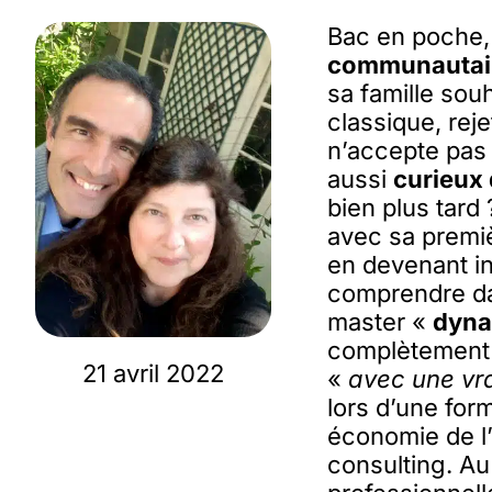
Bac en poche, 
communautair
sa famille souh
classique, reje
n’accepte pas
aussi
curieux 
bien plus tard 
avec sa premiè
en devenant in
comprendre da
master «
dyna
complètement é
21 avril 2022
«
avec une vra
lors d’une for
économie de l’
consulting. Au