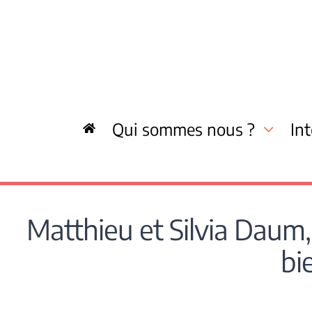
Skip
to
content
Qui sommes nous ?
In
Matthieu et Silvia Daum,
bi