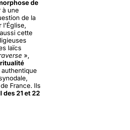
morphose de
r à une
estion de la
l’Église,
 aussi cette
ligieuses
es laïcs
traverse
»,
ritualité
n authentique
synodale,
de France. Ils
 des 21 et 22