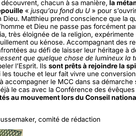
 découvrent, chacun à sa manière,
la méta
épouille
«
jusqu’au fond du U
» pour s’ouvri
n Dieu. Matthieu prend conscience que la qu
 l’homme et Dieu ne passe pas forcément par 
ia, très éloignée de la religion, expérimente
uillement ou kénose. Accompagnant des re
rontées au défi de laisser leur héritage à d
ressent que quelque chose de lumineux la 
eler l’Esprit. Ils
sont prêts à rejoindre la spi
 les touche et leur fait vivre une conversio
 à accompagner le MCC dans sa démarche 
jà le cas avec la Conférence des évêques 
tés au mouvement lors du Conseil national
ussemaker, comité de rédaction