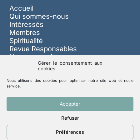
Accueil
Qui sommes-nous
Intéressés
Membres
Spiritualité
Revue Responsables
Nous soutenir
Gérer le consentement aux
cookies
Sur les réseaux
Nous utilisons des cookies pour optimiser notre site web et notre
service.
Lutte contre les abus
Accepter
Refuser
Mentions légales
Politique de confidentialité
Préférences
Un site réalisé par
ACCK