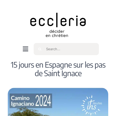
Skip
to
content
Rechercher
Navigation
à
Accueil
15 jours en Espagne sur les pas
bascule
de Saint Ignace
Qui sommes nous ?
Intéressés
Spiritualité