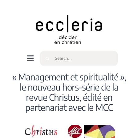
Skip
to
content
Rechercher
Navigation
à
Accueil
« Management et spiritualité »,
bascule
le nouveau hors-série de la
Qui sommes nous ?
revue Christus, édité en
partenariat avec le MCC
Intéressés
Spiritualité