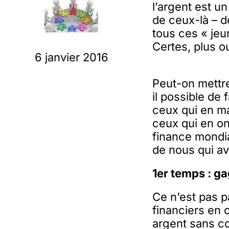
l’argent est u
de ceux-là – d
tous ces « je
Certes, plus o
6 janvier 2016
Peut-on mettre 
il possible de
ceux qui en ma
ceux qui en on
finance mondia
de nous qui a
1er temps : ga
Ce n’est pas 
financiers en o
argent sans co