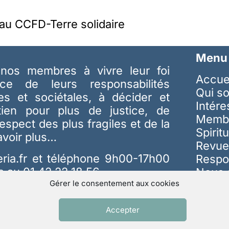
u CCFD-Terre solidaire
Menu
nos membres à vivre leur foi
Accue
ice de leurs responsabilités
Qui s
les et sociétales, à décider et
Intér
tien pour plus de justice, de
Memb
respect des plus fragiles et de la
Spiritu
avoir plus…
Revue
ria.fr
et téléphone 9h00-17h00
Respo
s au 01 42 22 18 56
Nous 
Gérer le consentement aux cookies
Accepter