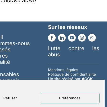
Ludovic Salvo
Sur les réseaux
il
ommes-nous
Lutte contre les
essés
abus
res
alité
Mentions légales
nsables
Politique de confidentialité
Un site réalisé par
ACCK
soutenir
Refuser
Préférences