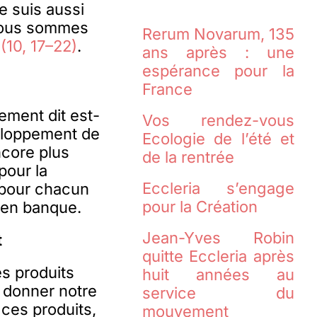
e suis aussi
 Nous sommes
Rerum Novarum, 135
(10, 17–22)
.
ans après : une
espérance pour la
France
rement dit est-
Vos rendez-vous
veloppement de
Ecologie de l’été et
ncore plus
de la rentrée
pour la
Eccleria s’engage
i pour chacun
pour la Création
 en banque.
Jean-Yves Robin
t
quitte Eccleria après
s produits
huit années au
ur donner notre
service du
 ces produits,
mouvement