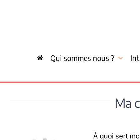
Skip
to
content
Qui sommes nous ?
In
Ma co
À quoi sert mo