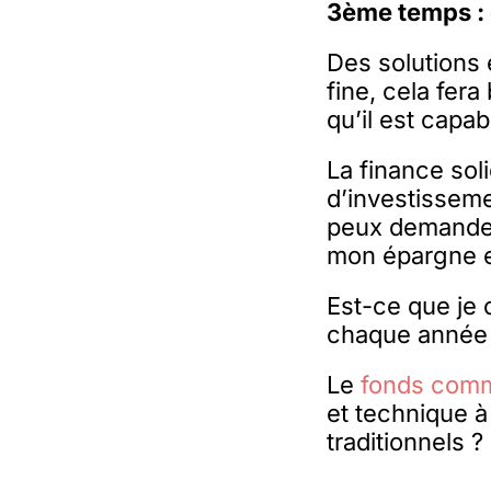
3ème temps : o
Des solutions e
fine, cela fer
qu’il est capab
La finance sol
d’investisseme
peux demander
mon épargne es
Est-ce que je 
chaque année 
Le
fonds comm
et technique à
traditionnels ?