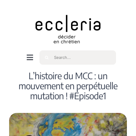
Skip
to
content
Rechercher
Navigation
à
Accueil
L’histoire du MCC : un
bascule
mouvement en perpétuelle
Qui sommes nous ?
mutation ! #Épisode1
Intéressés
Spiritualité