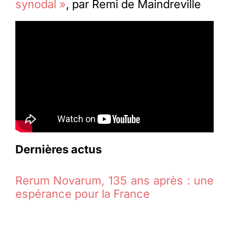
synodal »
, par Remi de Maindreville
Dernières actus
Rerum Novarum, 135 ans après : une
espérance pour la France