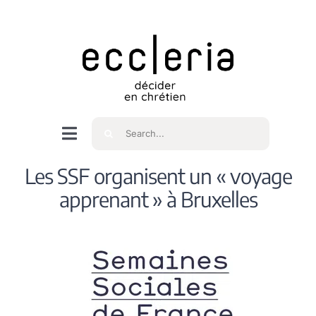
Skip
to
content
Rechercher
Navigation
à
Accueil
Les SSF organisent un « voyage
bascule
apprenant » à Bruxelles
Qui sommes nous ?
Intéressés
Spiritualité