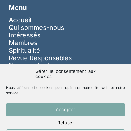
Menu
Accueil
Qui sommes-nous
Intéressés
Membres
Spiritualité
Revue Responsables
Nous soutenir
Gérer le consentement aux
cookies
Sur les réseaux
Nous utilisons des cookies pour optimiser notre site web et notre
service.
Lutte contre les abus
Accepter
Refuser
Mentions légales