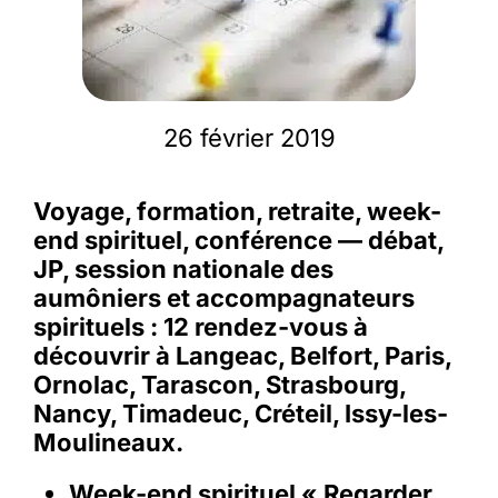
Membres
26 février 2019
L’actu
Voyage, formation, retraite, week-
Nous soutenir
end spirituel, conférence — débat,
JP, session nationale des
La revue Responsables
aumôniers et accompagnateurs
spirituels : 12 rendez-vous à
découvrir à Langeac, Belfort, Paris,
Ornolac, Tarascon, Strasbourg,
Nancy, Timadeuc, Créteil, Issy-les-
Moulineaux.
Week-end spirituel « Regarder,