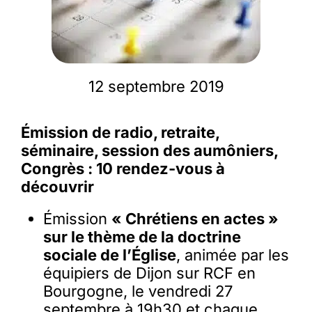
Membres
12 septembre 2019
L’actu
Émission de radio, retraite,
Nous soutenir
séminaire, session des aumôniers,
Congrès : 10 rendez-vous à
La revue Responsables
découvrir
Émission
« Chrétiens en actes »
sur le thème de la doctrine
sociale de l’Église
, animée par les
équipiers de Dijon sur RCF en
Bourgogne, le vendredi 27
septembre à 19h30 et chaque