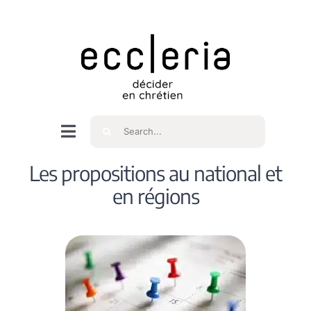
Skip
to
content
Rechercher
Navigation
à
Accueil
Les propositions au national et
bascule
en régions
Qui sommes nous ?
Intéressés
Spiritualité