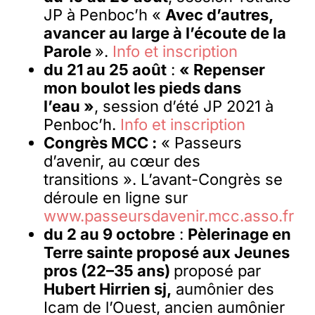
JP à Penboc’h «
Avec d’autres,
avancer au large à l’écoute de la
Parole
».
Info et inscription
du 21 au 25 août
:
« Repenser
mon boulot les pieds dans
l’eau »
, session d’été JP 2021 à
Penboc’h.
Info et inscription
Congrès MCC :
« Passeurs
d’avenir, au cœur des
transitions ». L’avant-Congrès se
déroule en ligne sur
www.passeursdavenir.mcc.asso.fr
du 2 au 9 octobre
:
Pèlerinage en
Terre sainte proposé aux Jeunes
pros (22–35 ans)
proposé par
Hubert Hirrien sj,
aumônier des
Icam de l’Ouest, ancien aumônier