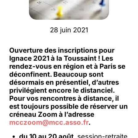
Membres
28 juin 2021
L’actu
Ouverture des inscriptions pour
Ignace 2021 à la Toussaint ! Les
Nous soutenir
rendez-vous en région et à Paris se
déconfinent. Beaucoup sont
La revue Responsables
désormais en présentiel, d’autres
privilégient encore le distanciel.
Pour vos rencontres à distance, il
est toujours possible de réserver un
créneau Zoom à l’adresse
mcczoom@mcc.asso.fr
.
du 10 au 20 août
, session-retraite