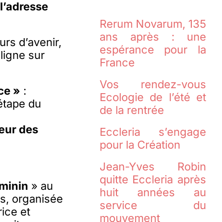
l’adresse
Rerum Novarum, 135
ans après : une
rs d’avenir,
espérance pour la
ligne sur
France
Vos rendez-vous
ce »
:
Ecologie de l’été et
tape du
de la rentrée
œur des
Eccleria s’engage
pour la Création
Jean-Yves Robin
quitte Eccleria après
éminin
» au
huit années au
rs, organisée
service du
ice et
mouvement