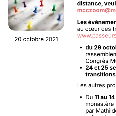
distance, veu
mcczoom@mcc
Les événemen
au cœur des tr
www.passeursd
20 octobre 2021
du 29 octo
rassembleme
Congrès 
24 et 25 s
transitions
Les autres pro
Du
11 au 1
monastère d
par Mathild