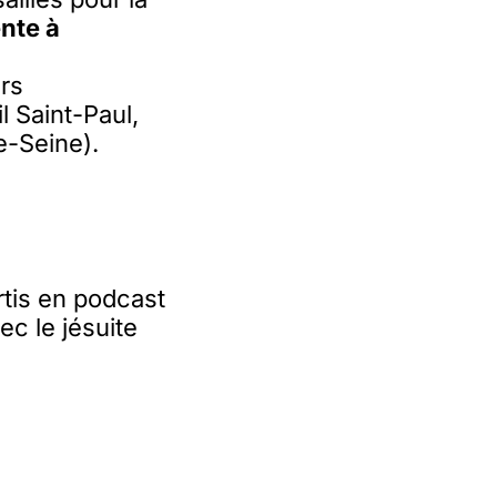
nte à
ers
 Saint-Paul,
e-Seine).
rtis en podcast
c le jésuite