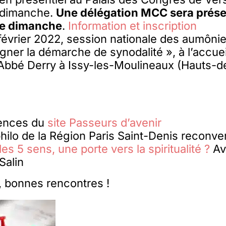
 dimanche.
Une délégation MCC sera prése
 le dimanche
.
Information et inscription
février 2022, session nationale des aumôni
er la démarche de synodalité », à l’accueil
’Abbé Derry à Issy-les-Moulineaux (Hauts-d
ences du
site Passeurs d’avenir
hilo de la Région Paris Saint-Denis reconve
les 5 sens, une porte vers la spiritualité ?
Ave
Salin
, bonnes rencontres !