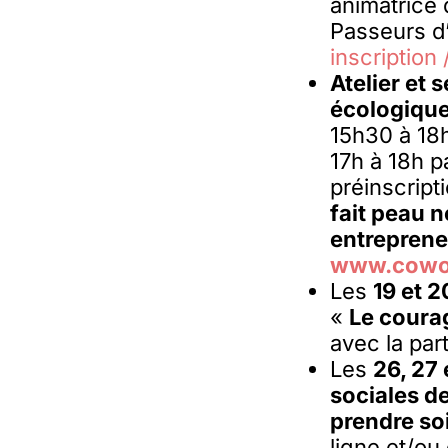
animatrice
Passeurs d’
inscription
Atelier et 
écologique 
15h30 à 18h
17h à 18h p
préinscripti
fait peau n
entrepreneu
www.cowor
Les
19 et 
«
Le courag
avec la par
Les
26, 27
sociales d
prendre so
ligne et/ou