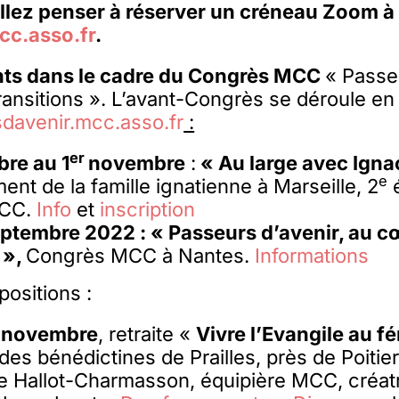
illez penser à réserver un créneau Zoom à 
.asso.fr
.
ts dans le cadre du Congrès MCC
« Passeu
ansitions ». L’avant-Congrès se déroule en 
avenir.mcc.asso.fr
:
er
bre au 1
novembre
:
« Au large avec Igna
e
nt de la famille ignatienne à Marseille, 2
é
MCC.
Info
et
inscription
eptembre 2022 : « Passeurs d’avenir, au c
 »,
Congrès MCC à Nantes.
Informations
positions :
4 novembre
, retraite «
Vivre l’Evangile au f
es bénédictines de Prailles, près de Poitie
e Hallot-Charmasson, équipière MCC, créatr