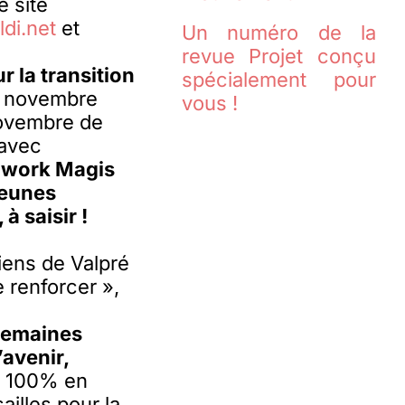
e site
di.net
et
Un numéro de la
revue Projet conçu
 la transition
spécialement pour
18 novembre
vous !
 novembre de
 avec
Cowork Magis
jeunes
à saisir !
iens de Valpré
le renforcer »,
n
emaines
’avenir,
e 100% en
ailles pour la