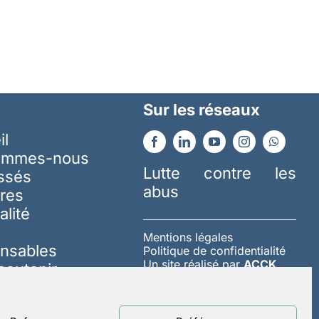
Sur les réseaux
il
ommes-nous
Lutte contre les
essés
abus
res
alité
Mentions légales
nsables
Politique de confidentialité
Un site réalisé par
ACCK
soutenir