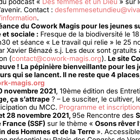
 du podcast «
Des femmes et un Dieu
» sur l
avenir. Contact :
desfemmesetundieu@vival
 /information
.
séance du Cowork Magis pour les jeunes sur
et sociale :
Fresque de la biodiversité le 
30 et séance « Le travail qui relie » le 25
ar Xavier Bénazé s.j. Les deux sont gratuits
on (
contact@cowork-magis.org
).
Le site 
euve ! La pépinière bienveillante pour les 
rs qui se lancent. Il ne reste que 4 places, 
k-magis.org
20 novembre 2021
, 19ème édition des Entret
e, ça s’attrape
? – Le susciter, le cultiver, 
ticipation du MCC.
Programme et inscriptio
 et 28 novembre 2021,
95e Rencontre des
S
e France (SSF)
sur le thème «
Osons rêver l
in des Hommes et de la Terre
». Accessibl
 en présentiel au Palais des Congrès de Vers