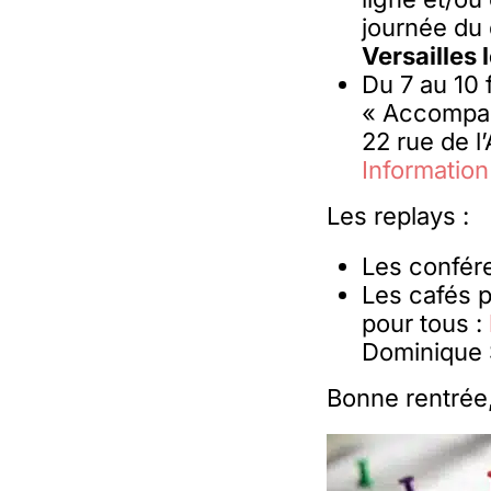
journée du
Versailles
Du 7 au 10 
« Accompagn
22 rue de l
Information
Les replays :
Les confér
Les cafés p
pour tous :
Dominique 
Bonne rentrée