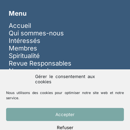
Menu
Accueil
Qui sommes-nous
Intéressés
Membres
Spiritualité
Revue Responsables
Nous soutenir
Gérer le consentement aux
cookies
Sur les réseaux
Nous utilisons des cookies pour optimiser notre site web et notre
service.
Lutte contre les abus
Accepter
Refuser