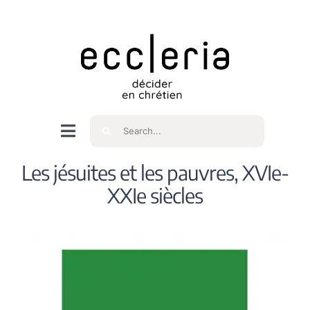
Skip
to
content
Rechercher
Navigation
à
Accueil
Les jésuites et les pauvres, XVIe-
bascule
XXIe siècles
Qui sommes nous ?
Intéressés
Spiritualité