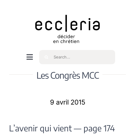
Skip
to
content
Rechercher
Navigation
à
Accueil
Les Congrès MCC
bascule
Qui sommes nous ?
9 avril 2015
Intéressés
L’avenir qui vient — page 174
Spiritualité