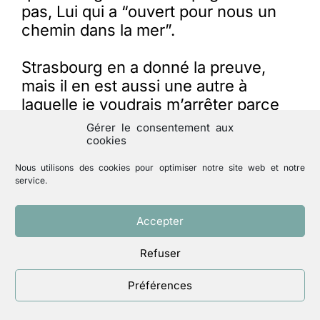
pas, Lui qui a “ouvert pour nous un
chemin dans la mer”.
Strasbourg en a donné la preuve,
mais il en est aussi une autre à
laquelle je voudrais m’arrêter parce
que votre présence en ces lieux ce
Gérer le consentement aux
matin en porte témoignage.
cookies
Nous utilisons des cookies pour optimiser notre site web et notre
Mémoire d’un appel
service.
Vous le savez aussi bien que moi, il
Accepter
n’est jamais facile de trouver des
gens qui acceptent de prendre dans
Refuser
l’animation du Mouvement une part
de responsabilité. Consentir à ce
Préférences
service demande de changer l’ordre