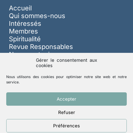
Accueil
Qui sommes-nous
Intéressés
Membres
Spiritualité
Revue Responsables
Nous soutenir
Gérer le consentement aux
cookies
Sur les réseaux
Nous utilisons des cookies pour optimiser notre site web et notre
service.
Lutte contre les abus
Accepter
Refuser
Mentions légales
Politique de confidentialité
Préférences
Un site réalisé par
ACCK