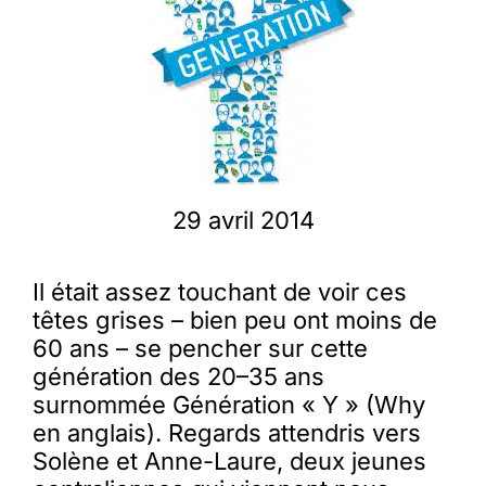
Membres
L’actu
Nous soutenir
29 avril 2014
La revue Responsables
Il était assez touchant de voir ces
têtes grises – bien peu ont moins de
60 ans – se pencher sur cette
génération des 20–35 ans
surnommée Génération « Y » (Why
en anglais). Regards attendris vers
Solène et Anne-Laure, deux jeunes