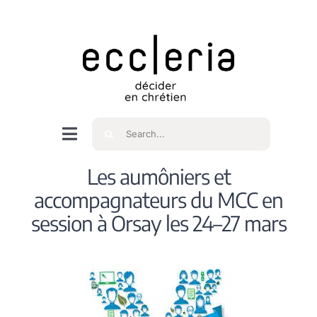
Skip
to
content
Rechercher
Navigation
à
Accueil
Les aumôniers et
bascule
accompagnateurs du MCC en
Qui sommes nous ?
session à Orsay les 24–27 mars
Intéressés
Spiritualité