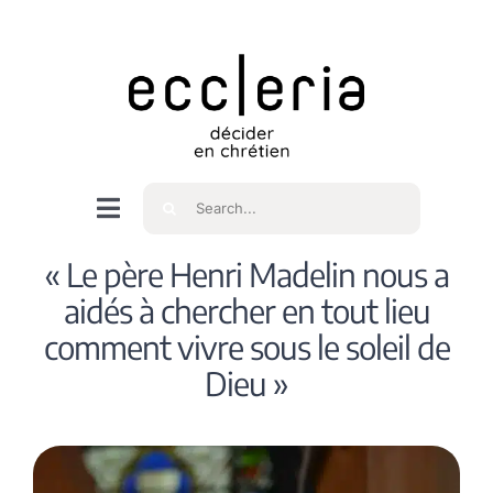
Skip
to
content
Rechercher
Navigation
à
Accueil
« Le père Henri Madelin nous a
bascule
aidés à chercher en tout lieu
Qui sommes nous ?
comment vivre sous le soleil de
Dieu »
Intéressés
Spiritualité