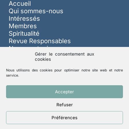
Accueil
Qui sommes-nous
Intéressés
Membres
Spiritualité
Revue Responsables
Nous soutenir
Gérer le consentement aux
cookies
Sur les réseaux
Nous utilisons des cookies pour optimiser notre site web et notre
service.
Lutte contre les abus
Accepter
Refuser
Mentions légales
Politique de confidentialité
Préférences
Un site réalisé par
ACCK