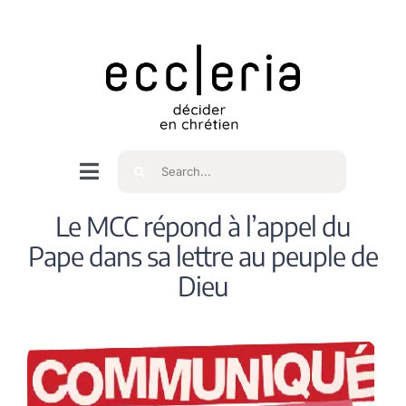
Skip
to
content
Rechercher
Navigation
à
Accueil
Le MCC répond à l’appel du
bascule
Pape dans sa lettre au peuple de
Qui sommes nous ?
Dieu
Intéressés
Spiritualité