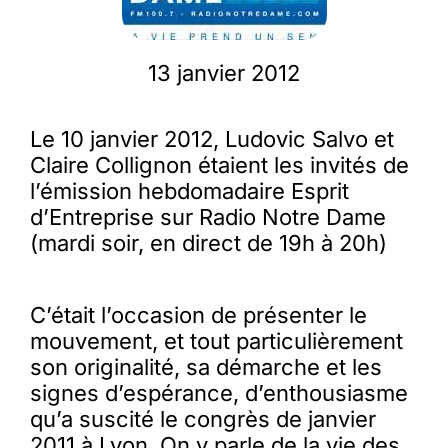
Membres
13 janvier 2012
L’actu
Le 10 janvier 2012, Ludovic Salvo et
Claire Collignon étaient les invités de
l’émission hebdomadaire Esprit
Nous soutenir
d’Entreprise sur Radio Notre Dame
(mardi soir, en direct de 19h à 20h)
La revue Responsables
C’était l’occasion de présenter le
mouvement, et tout particulièrement
son originalité, sa démarche et les
signes d’espérance, d’enthousiasme
qu’a suscité le congrès de janvier
2011 à Lyon. On y parle de la vie des