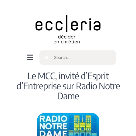
Skip
to
content
Rechercher
Navigation
à
Accueil
Le MCC, invité d’Esprit
bascule
d’Entreprise sur Radio Notre
Qui sommes nous ?
Dame
Intéressés
Spiritualité