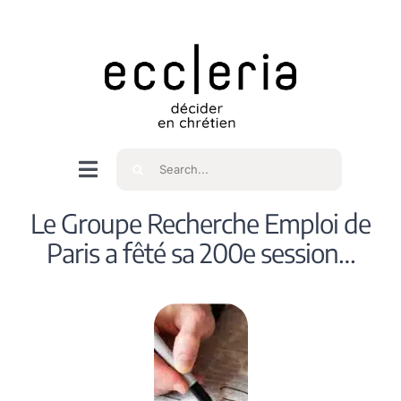
Skip
to
content
Rechercher
Navigation
à
Accueil
Le Groupe Recherche Emploi de
bascule
Paris a fêté sa 200e session…
Qui sommes nous ?
Intéressés
Spiritualité