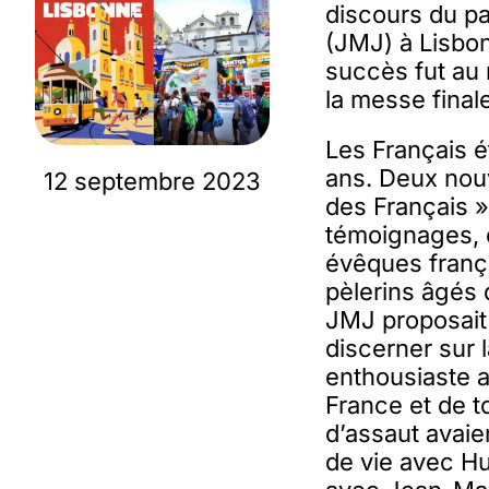
discours du p
(JMJ) à Lisbo
succès fut au 
la messe final
Les Français é
ans. Deux nouv
12 septembre 2023
des Français 
témoignages, 
évêques frança
pèlerins âgés 
JMJ proposait 
discerner sur l
enthousiaste a
France et de 
d’assaut avaien
de vie avec Hu