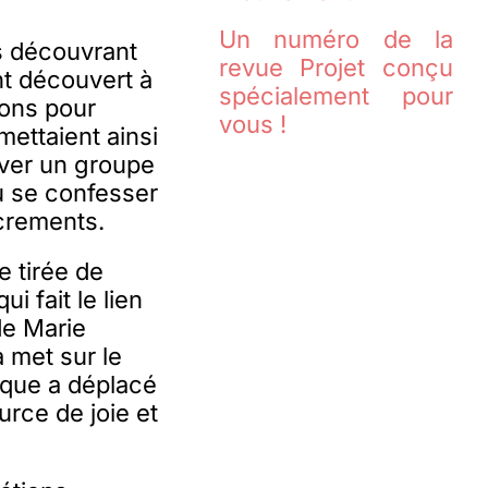
Un numéro de la
es découvrant
revue Projet conçu
nt découvert à
spécialement pour
ions pour
vous !
mettaient ainsi
ouver un groupe
ou se confesser
crements.
 tirée de
qui fait le lien
 de Marie
a met sur le
ique a déplacé
rce de joie et