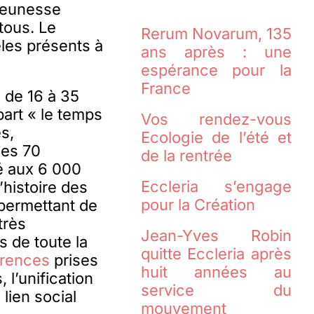
 jeunesse
 tous. Le
Rerum Novarum, 135
èles présents à
ans après : une
espérance pour la
France
 de 16 à 35
art « le temps
Vos rendez-vous
s,
Ecologie de l’été et
les 70
de la rentrée
vé aux 6 000
Eccleria s’engage
’histoire des
pour la Création
 permettant de
très
Jean-Yves Robin
 de toute la
quitte Eccleria après
rences
prises
huit années au
 l’unification
service du
lien social
mouvement