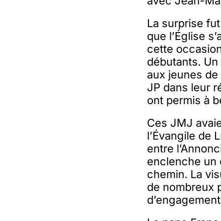
avec Jean-Mar
La surprise fu
que l’Église s
cette occasio
débutants. Un 
aux jeunes de 
JP dans leur r
ont permis à 
Ces JMJ avaien
l’Évangile de 
entre l’Annonci
enclenche un d
chemin. La vis
de nombreux pè
d’engagement