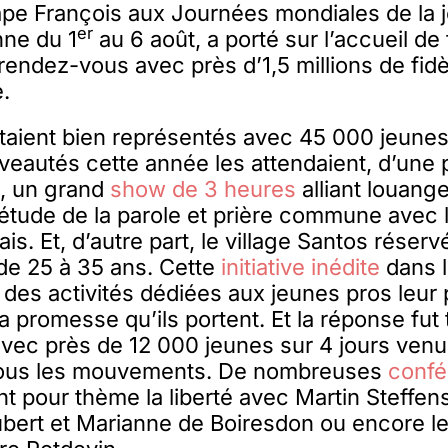
ape François aux Journées mondiales de la
er
nne du 1
au 6 août, a porté sur l’accueil de
rendez-vous avec près d’1,5 millions de fid
e.
taient bien représentés avec 45 000 jeunes
eautés cette année les attendaient, d’une p
», un grand
show de 3 heures
alliant louange
étude de la parole et prière commune avec 
is. Et, d’autre part, le village Santos réser
de 25 à 35 ans. Cette
initiative inédite
dans l
des activités dédiées aux jeunes pros leur
a promesse qu’ils portent. Et la réponse fut 
vec près de 12 000 jeunes sur 4 jours venus
tous les mouvements. De nombreuses
confé
t pour thème la liberté avec Martin Steffens,
bert et Marianne de Boiresdon ou encore le 