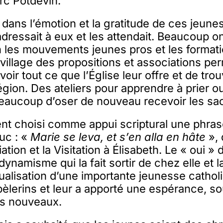
c Potdevin.
t dans l’émotion et la gratitude de ces jeun
’adressait à eux et les attendait. Beaucoup o
n les mouvements jeunes pros et les format
village des propositions et associations per
voir tout ce que l’Église leur offre et de tr
égion. Des ateliers pour apprendre à prier 
beaucoup d’oser de nouveau recevoir les sa
t choisi comme appui scriptural une phrase
Luc : «
Marie se leva, et s’en alla en hâte
», 
ation et la Visitation à Élisabeth. Le « oui »
ynamisme qui la fait sortir de chez elle et l
ualisation d’une importante jeunesse cathol
lerins et leur a apporté une espérance, sou
s nouveaux.