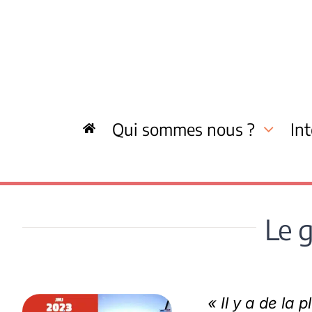
Skip
to
content
Qui sommes nous ?
In
Le 
« Il y a de la 