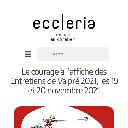
Skip
to
content
Rechercher
Navigation
à
Accueil
Le courage à l’affiche des
bascule
Entretiens de Valpré 2021, les 19
Qui sommes nous ?
et 20 novembre 2021
Intéressés
Spiritualité