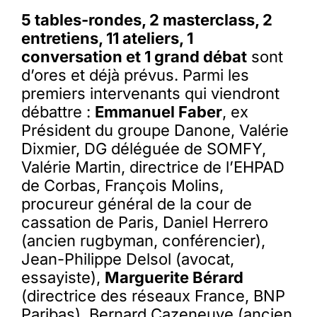
5 tables-rondes, 2 masterclass, 2
entretiens, 11 ateliers, 1
conversation et 1 grand débat
sont
d’ores et déjà prévus. Parmi les
premiers intervenants qui viendront
débattre :
Emmanuel Faber
, ex
Président du groupe Danone, Valérie
Dixmier, DG déléguée de SOMFY,
Valérie Martin, directrice de l’EHPAD
de Corbas, François Molins,
procureur général de la cour de
cassation de Paris, Daniel Herrero
(ancien rugbyman, conférencier),
Jean-Philippe Delsol (avocat,
essayiste),
Marguerite Bérard
(directrice des réseaux France, BNP
Paribas), Bernard Cazeneuve (ancien