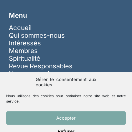
Menu
Accueil
Qui sommes-nous
Intéressés
Membres
Spiritualité
Revue Responsables
Nous soutenir
Gérer le consentement aux
cookies
Sur les réseaux
Nous utilisons des cookies pour optimiser notre site web et notre
service.
Lutte contre les abus
Accepter
Refuser