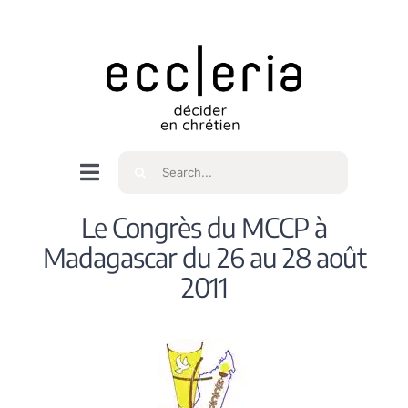
Skip
to
content
Rechercher
Navigation
à
Accueil
Le Congrès du MCCP à
bascule
Madagascar du 26 au 28 août
Qui sommes nous ?
2011
Intéressés
Spiritualité