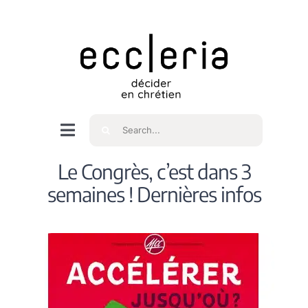
Skip
to
content
Rechercher
Navigation
à
Accueil
Le Congrès, c’est dans 3
bascule
semaines ! Dernières infos
Qui sommes nous ?
Intéressés
Spiritualité