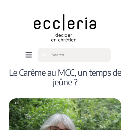
Skip
to
content
Rechercher
Navigation
à
Accueil
Le Carême au MCC, un temps de
bascule
jeûne ?
Qui sommes nous ?
Intéressés
Spiritualité