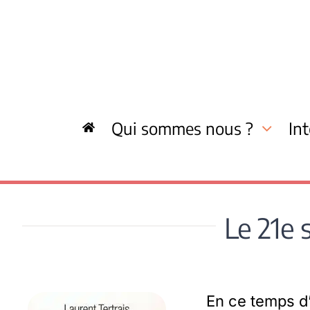
Skip
to
content
Qui sommes nous ?
In
Le 21e 
En ce temps d’