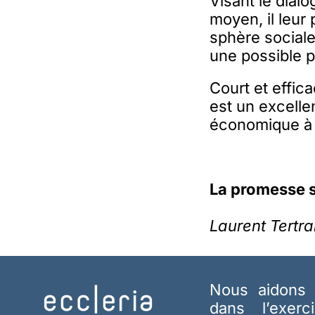
Visant le dial
moyen, il leur
sphère sociale
une possible pa
Court et effic
est un excelle
économique à l
La promesse s
Laurent Tertra
Nous aidons 
dans l’exerc