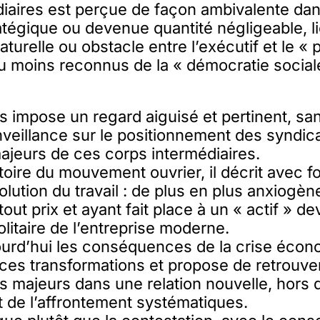
iaires est perçue de façon ambivalente dan
ratégique ou devenue quantité négligeable, l
turelle ou obstacle entre l’exécutif et le « 
u moins reconnus de la « démocratie social
is impose un regard aiguisé et pertinent, s
veillance sur le positionnement des syndica
jeurs de ces corps intermédiaires.
stoire du mouvement ouvrier, il décrit avec f
volution du travail : de plus en plus anxiogè
à tout prix et ayant fait place à un « actif » 
itaire de l’entreprise moderne.
ujourd’hui les conséquences de la crise éco
 ces transformations et propose de retrouve
 majeurs dans une relation nouvelle, hors 
t de l’affrontement systématiques.