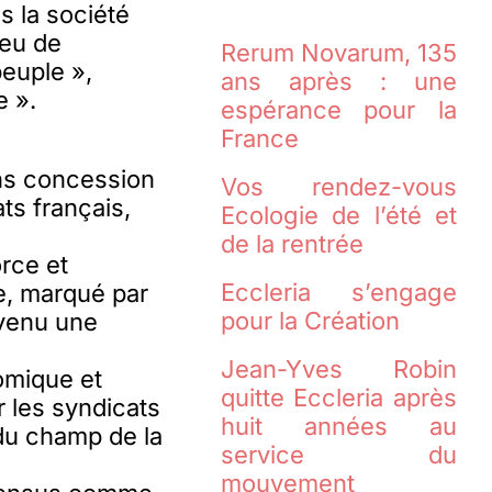
s la société
ieu de
Rerum Novarum, 135
peuple »,
ans après : une
e ».
espérance pour la
France
ans concession
Vos rendez-vous
ts français,
Ecologie de l’été et
de la rentrée
orce et
Eccleria s’engage
ne, marqué par
pour la Création
devenu une
Jean-Yves Robin
nomique et
quitte Eccleria après
r les syndicats
huit années au
du champ de la
service du
mouvement