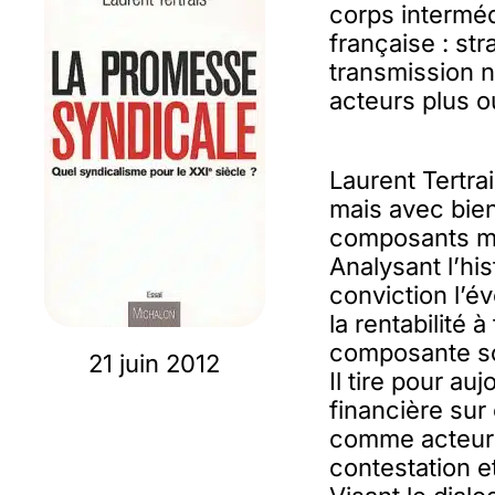
corps interméd
française : st
transmission na
acteurs plus o
Laurent Tertra
mais avec bien
composants ma
Analysant l’hi
conviction l’é
la rentabilité 
composante sol
21 juin 2012
Il tire pour a
financière sur
comme acteurs
contestation e