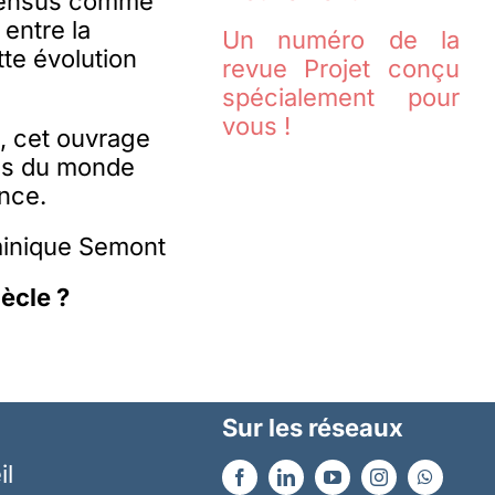
onsensus comme
entre la
Un numéro de la
tte évolution
revue Projet conçu
spécialement pour
vous !
, cet ouvrage
les du monde
ance.
inique Semont
ècle ?
Sur les réseaux
il