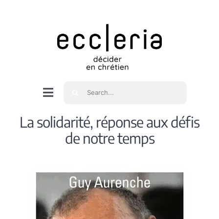
Skip
to
content
Rechercher
Navigation
à
Accueil
La solidarité, réponse aux défis
bascule
de notre temps
Qui sommes nous ?
Intéressés
Spiritualité