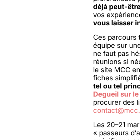
déjà peut-êtr
vos expérience
vous laisser i
Ces parcours t
équipe sur une
ne faut pas hés
réunions si né
le site MCC en 
fiches simplif
tel ou tel pri
Degueil sur le
procurer des l
contact@mcc.
Les 20–21 mar
« passeurs d’a