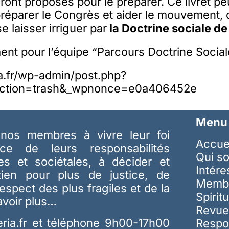
ront proposés pour le préparer. Ce livret pe
réparer le Congrès et aider le mouvement, 
e laisser irriguer par
la Doctrine sociale de 
ent pour l’équipe “Parcours Doctrine Social
ia.fr/wp-admin/post.php?
ction=trash&_wpnonce=e0a406452e
Menu
nos membres à vivre leur foi
Accue
ice de leurs responsabilités
Qui s
les et sociétales, à décider et
Intér
tien pour plus de justice, de
Memb
respect des plus fragiles et de la
Spiritu
avoir plus…
Revue
ria.fr
et téléphone 9h00-17h00
Respo