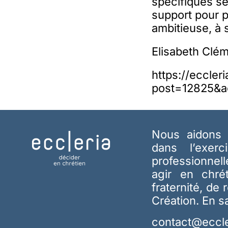
spécifiques se
support pour p
ambitieuse, à s
Elisabeth Clém
https://eccler
post=12825&a
Nous aidons 
dans l’exerc
professionnel
agir en chré
fraternité, de 
Création.
En s
contact@eccle