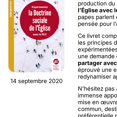
production d
l’Église avec 
papes parlent 
pensée pour l’
Ce livret com
les principes d
expérimentées 
une demande d
partager avec
éprouvé une en
redynamiser a
14 septembre 2020
N’hésitez pas 
immense apport
mise en œuvre d
commun, destin
préférentielle 