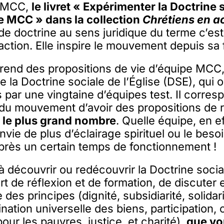
u MCC,
le livret « Expérimenter la Doctrine 
le MCC » dans la collection
Chrétiens en a
de doctrine au sens juridique du terme c’es
action. Elle inspire le mouvement depuis sa 
prend des propositions de vie d’équipe MCC
e la Doctrine sociale de l’Église (DSE), qui o
par une vingtaine d’équipes test. Il corres
u mouvement d’avoir des propositions de 
 le plus grand nombre
. Quelle équipe, en ef
vie de plus d’éclairage spirituel ou le beso
près un certain temps de fonctionnement !
à découvrir ou redécouvrir la Doctrine social
 de réflexion et de formation, de discuter 
es principes (dignité, subsidiarité, solidari
ation universelle des biens, participation, 
pour les pauvres, justice, et charité),
que vo