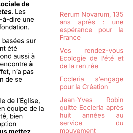
sociale de
ctes
. Les
Rerum Novarum, 135
t-à-dire une
ans après : une
fondation.
espérance pour la
France
, basées sur
nt été
Vos rendez-vous
pond aussi à
Ecologie de l’été et
rencontre
à
de la rentrée
fet, n’a pas
Eccleria s’engage
in de se
pour la Création
Jean-Yves Robin
e de l’Église,
quitte Eccleria après
en équipe de la
huit années au
té, bien
service du
option
mouvement
us mettez