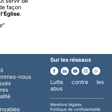
ut servir de
de façon
l’Église
.
e”
Sur les réseaux
il
ommes-nous
Lutte contre les
essés
abus
res
alité
Mentions légales
nsables
Politique de confidentialité