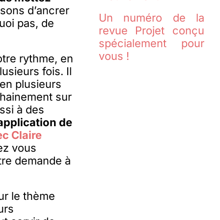
sons d’ancrer
Un numéro de la
uoi pas, de
revue Projet conçu
spécialement pour
vous !
otre rythme, en
sieurs fois. Il
 en plusieurs
chainement sur
ussi à des
application de
ec Claire
tez vous
otre demande à
ur le thème
urs