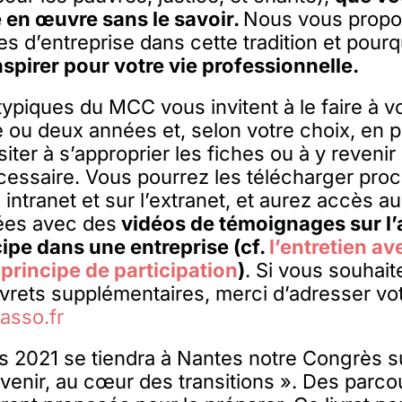
e en œuvre sans le savoir.
Nous vous propo
s d’entreprise dans cette tradition et pourq
nspirer pour votre vie professionnelle.
ypiques du MCC vous invitent à le faire à v
 ou deux années et, selon votre choix, en plu
iter à s’approprier les fiches ou à y revenir
cessaire. Vous pourrez les télécharger pro
intranet et sur l’extranet, et aurez accès a
iées avec des
vidéos de témoignages sur l’
ncipe dans une entreprise (cf.
l’entretien av
 principe de participation
)
. Si vous souhai
ivrets supplémentaires, merci d’adresser v
asso.fr
s 2021 se tiendra à Nantes notre Congrès s
venir, au cœur des transitions ». Des parco