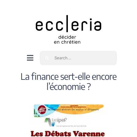
Skip
to
content
Rechercher
Navigation
à
Accueil
La finance sert-elle encore
bascule
l’économie ?
Qui sommes nous ?
Intéressés
Spiritualité