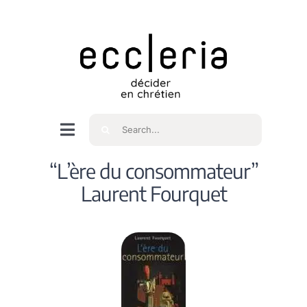
Skip
to
content
Rechercher
Navigation
à
Accueil
“L’ère du consommateur”
bascule
Laurent Fourquet
Qui sommes nous ?
Intéressés
Spiritualité