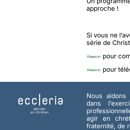
Un programme t
approche !
Si vous ne l’
série de Christ
pour com
pour tél
Nous aidons 
dans l’exerc
professionnel
agir en chré
fraternité, de 