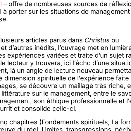
l
– offre de nombreuses sources de réflexi
el à porter sur les situations de management 
se.
lusieurs articles parus dans
Christus
ou
et d’autres inédits, l’ouvrage met en lumièr
des expériences variées et traite d’un sujet 
 le lecteur y trouvera, ici l’écho d’une situa
t, là un angle de lecture nouveau permett
a dimension spirituelle de l’expérience faite
 pages, se découvre un maillage très riche, e
 littérature sur le management, entre le savo
agement, son éthique professionnelle et l’
ourrit et consolide celle-ci.
nq chapitres (Fondements spirituels, La for
euve du réel, Limites, transgressions, péch