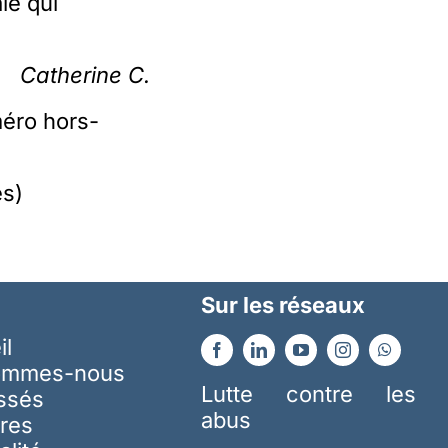
le qui
Catherine C.
méro hors-
es)
Sur les réseaux
il
ommes-nous
Lutte contre les
essés
abus
res