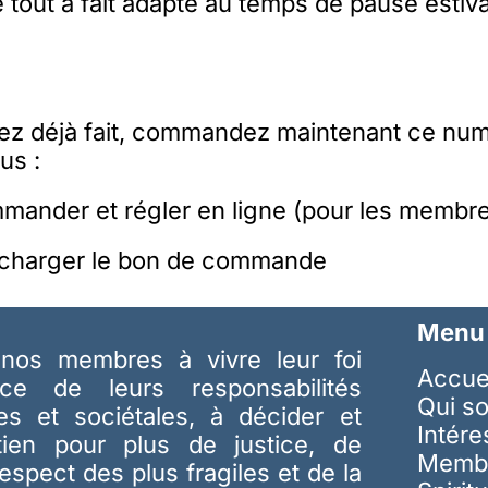
out à fait adapté au temps de pause estiva
avez déjà fait, commandez maintenant ce nu
us :
mander et régler en ligne (pour les membr
écharger le bon de commande
Menu
nos membres à vivre leur foi
Accue
ice de leurs responsabilités
Qui s
les et sociétales, à décider et
Intér
tien pour plus de justice, de
Memb
respect des plus fragiles et de la