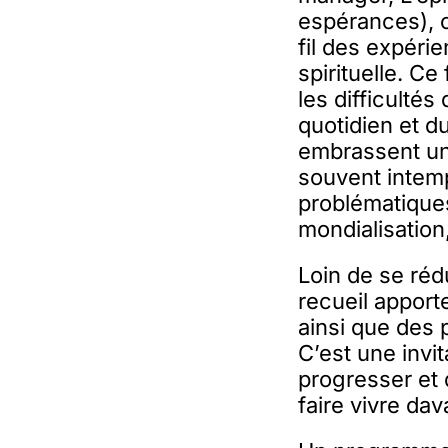
espérances), c
fil des expéri
spirituelle. Ce
les difficultés
quotidien et du
embrassent une
souvent intemp
problématiques
mondialisation,
Loin de se réd
recueil apport
ainsi que des 
C’est une invi
progresser et 
faire vivre da