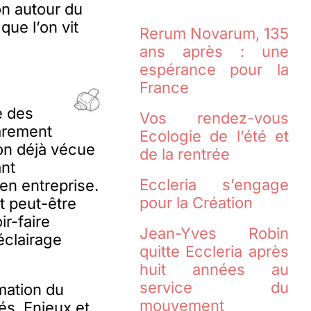
on autour du
que l’on vit
Rerum Novarum, 135
ans après : une
espérance pour la
France
e des
Vos rendez-vous
rarement
Ecologie de l’été et
tion déjà vécue
de la rentrée
ant
Eccleria s’engage
 en entreprise.
pour la Création
t peut-être
ir-faire
Jean-Yves Robin
éclairage
quitte Eccleria après
huit années au
service du
mation du
mouvement
és, Enjeux et