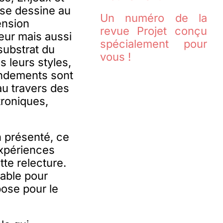
 se dessine au
Un numéro de la
ension
revue Projet conçu
deur mais aussi
spécialement pour
 substrat du
vous !
s leurs styles,
ondements sont
au travers des
troniques,
n présenté, ce
expériences
tte relecture.
sable pour
ose pour le