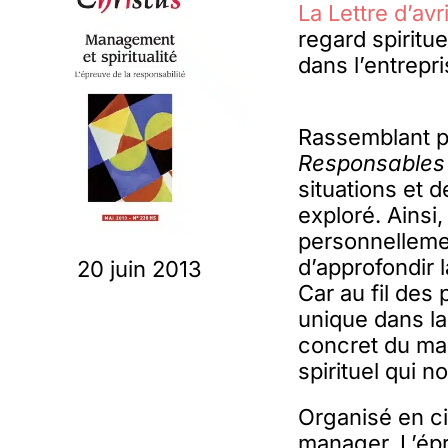
La Lettre d’avri
regard spiritu
dans l’entrepri
Rassemblant p
Responsables
situations et 
exploré. Ainsi,
personnellemen
d’approfondir l
20 juin 2013
Car au fil des
unique dans la
concret du man
spirituel qui n
Organisé en ci
manager, L’épr