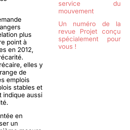
service du
mouvement
demande
Un numéro de la
rangers
revue Projet conçu
elation plus
spécialement pour
re point à
vous !
es en 2012,
récarité.
écaire, elles y
frange de
es emplois
lois stables et
 indique aussi
té.
intée en
nser un