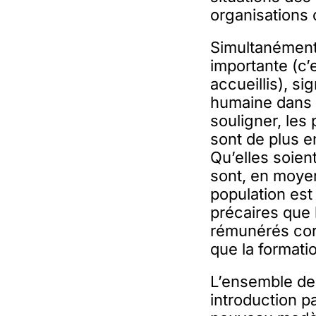
organisations 
Simultanément
importante (c
accueillis), si
humaine dans l
souligner, le
sont de plus en
Qu’elles soien
sont, en moye
population est
précaires que 
rémunérés corr
que la formatio
L’ensemble de
introduction p