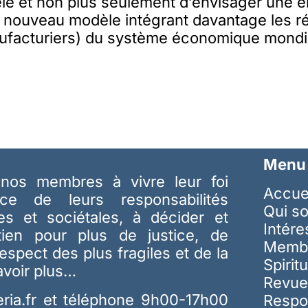
e et non plus seulement d’envisager une 
 nouveau modèle intégrant davantage les ré
ufacturiers) du système économique mondia
Menu
nos membres à vivre leur foi
Accue
ice de leurs responsabilités
Qui s
les et sociétales, à décider et
Intér
tien pour plus de justice, de
Memb
respect des plus fragiles et de la
Spiritu
avoir plus…
Revue
ria.fr
et téléphone 9h00-17h00
Respo