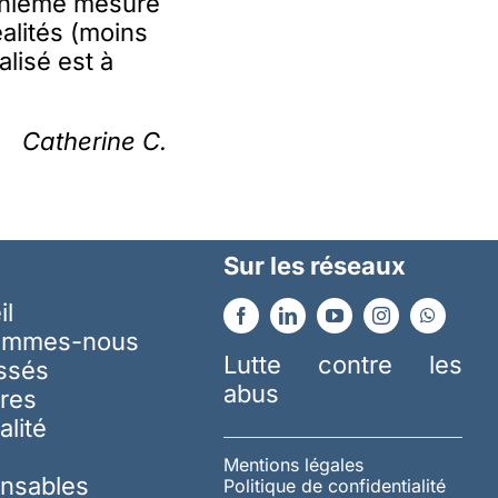
énième mesure
alités (moins
lisé est à
Catherine C.
Sur les réseaux
il
ommes-nous
Lutte contre les
essés
abus
res
alité
Mentions légales
nsables
Politique de confidentialité