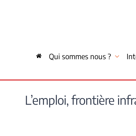
Skip
to
content
Qui sommes nous ?
In
L’emploi, frontière in