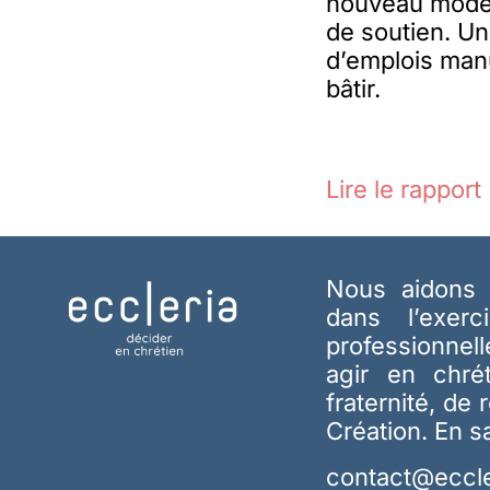
nouveau modèl
de soutien. Un
d’emplois man
bâtir.
Lire le rapport
Nous aidons 
dans l’exerc
professionnel
agir en chré
fraternité, de 
Création.
En s
contact@eccle