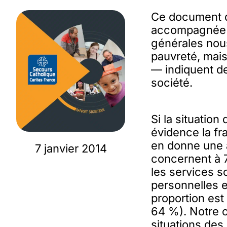
Ce document dr
accompagnée p
générales nous
pauvreté, mai
— indiquent de
société.
Si la situatio
évidence la fra
en donne une a
7 janvier 2014
concernent à 
les services so
personnelles 
proportion est
64 %). Notre o
situations des