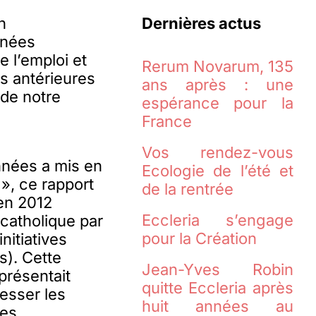
n
Dernières actus
nnées
 l’emploi et
Rerum Novarum, 135
s antérieures
ans après : une
 de notre
espérance pour la
France
Vos rendez-vous
années a mis en
Ecologie de l’été et
 », ce rapport
de la rentrée
 en 2012
Eccleria s’engage
catholique par
pour la Création
nitiatives
s). Cette
Jean-Yves Robin
présentait
quitte Eccleria après
resser les
huit années au
les