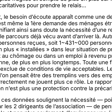
caritatives pour prendre le relais…
, le besoin d’écoute apparaît comme une 
’est même la 1ère demande des ménages ét
gnifiant ainsi sans doute la nécessité d’une r
e parcours déjà vécu avant d’arriver là. Aut
s personnes reçues, soit 1~431~000 personn
 plus « installées » dans leur situation de p
t au chômage ou dans un emploi à revenu pr
nne, de plus en plus longtemps. Toute une 
 exclue de conditions de vie acceptables. L
l’on pensait être des tremplins vers des emp
ectement ne jouent plus ce rôle. Le rapport
n n’est plus une protection contre la précari
 ces données soulignent la nécessité — po
ar les 2 dirigeants de l’association — de pe