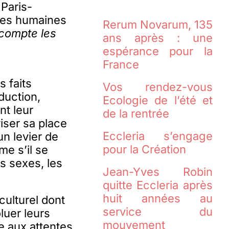
 Paris-
rces humaines
Rerum Novarum, 135
 compte les
ans après : une
espérance pour la
France
s faits
Vos rendez-vous
duction,
Ecologie de l’été et
t leur
de la rentrée
viser sa place
Eccleria s’engage
un levier de
pour la Création
e s’il se
s sexes, les
Jean-Yves Robin
quitte Eccleria après
huit années au
ulturel dont
service du
luer leurs
mouvement
 aux attentes