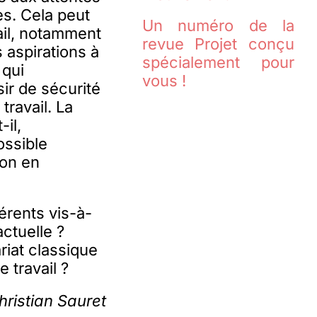
es. Cela peut
Un numéro de la
ail, notamment
revue Projet conçu
 aspirations à
spécialement pour
 qui
vous !
sir de sécurité
travail. La
il,
ossible
ion en
érents vis-à-
actuelle ?
riat classique
 travail ?
hristian Sauret