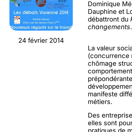
Dominique Méda
Dauphine et L
débattront du
changements
24 février 2014
La valeur socia
(concurrence 
chômage struc
comportement pa
prépondérante 
développement
manifeste diff
métiers.
Des entrepris
elles sont pour
pratiques de 