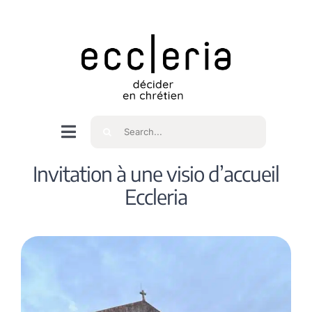
Skip
to
content
Rechercher
Navigation
à
Accueil
Invitation à une visio d’accueil
bascule
Eccleria
Qui sommes nous ?
Intéressés
Spiritualité