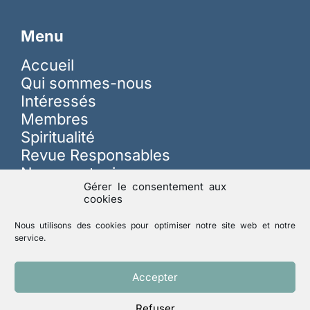
Menu
Accueil
Qui sommes-nous
Intéressés
Membres
Spiritualité
Revue Responsables
Nous soutenir
Gérer le consentement aux
cookies
Sur les réseaux
Nous utilisons des cookies pour optimiser notre site web et notre
service.
Lutte contre les abus
Accepter
Refuser