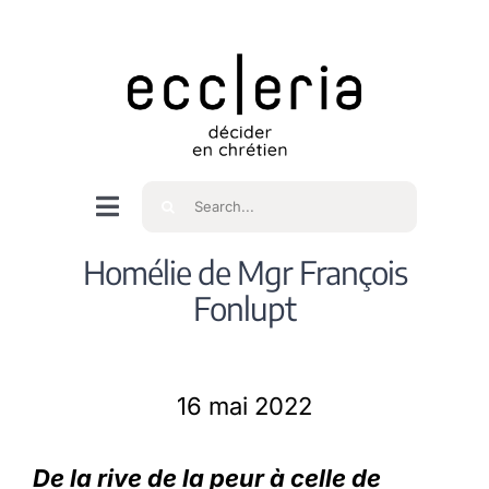
Skip
to
content
Rechercher
Navigation
à
Accueil
Homélie de Mgr François
bascule
Fonlupt
Qui sommes nous ?
16 mai 2022
Intéressés
De la rive de la peur à celle de
Spiritualité