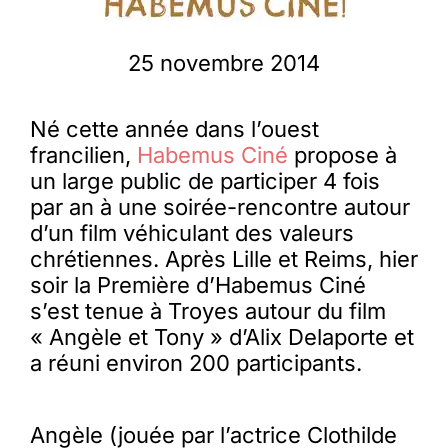
Membres
25 novembre 2014
L’actu
Né cette année dans l’ouest
francilien,
Habemus Ciné
propose à
un large public de participer 4 fois
Nous soutenir
par an à une soirée-rencontre autour
d’un film véhiculant des valeurs
La revue Responsables
chrétiennes. Après Lille et Reims, hier
soir la Première d’Habemus Ciné
s’est tenue à Troyes autour du film
« Angèle et Tony » d’Alix Delaporte et
a réuni environ 200 participants.
Angèle (jouée par l’actrice Clothilde