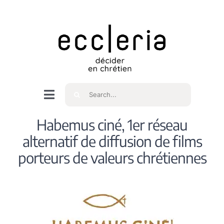
Skip
to
content
Rechercher
Navigation
à
Accueil
Habemus ciné, 1er réseau
bascule
alternatif de diffusion de films
Qui sommes nous ?
porteurs de valeurs chrétiennes
Intéressés
Spiritualité