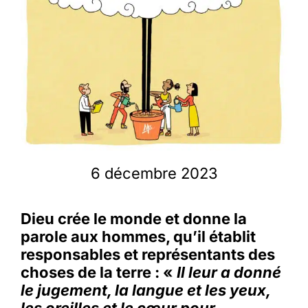
Membres
L’actu
Nous soutenir
6 décembre 2023
La revue Responsables
Dieu crée le monde et donne la
parole aux hommes, qu’il établit
responsables et représentants des
choses de la terre : «
Il leur a donné
le jugement, la langue et les yeux,