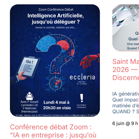
Saint Ma
2026 — 
Discern
IA générati
Quel impac
matinée d’é
QUAND ? S
6 juin @ 9 
Conférence débat Zoom :
“IA en entreprise : jusqu’où