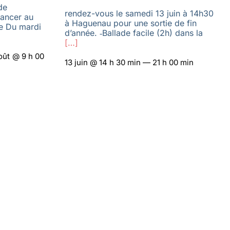
de
rendez-vous le samedi 13 juin à 14h30
vancer au
à Haguenau pour une sortie de fin
le Du mardi
d’année. ‑Ballade facile (2h) dans la
[…]
oût @ 9 h 00
13 juin @ 14 h 30 min — 21 h 00 min