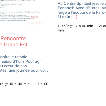
Au Centre Spirituel jésuite 
Penboc’h Avec d’autres, a
large à l’écoute de la Paro
11 août
[…]
11 août @ 12 h 00 min — 21 a
min
a Rencontre
e Grand Est
spire le retable
 aujourd’hui ? Pour agir
au cœur de nos
ités, une journée pour voir,
re @ 10 h 00 min — 17 h 00