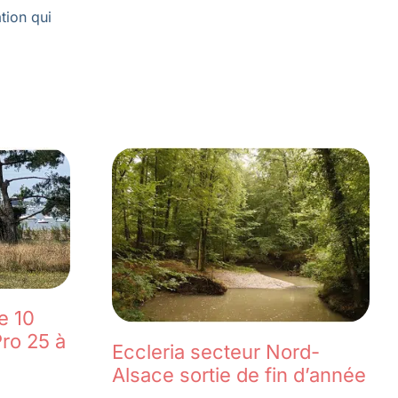
tion qui
e 10
ro 25 à
Eccleria secteur Nord-
Alsace sortie de fin d’année