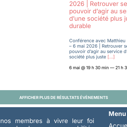
2026 | Retrouver se
pouvoir d’agir au se
d’une société plus j
durable
Conférence avec Matthieu 
– 6 mai 2026 | Retrouver s
pouvoir d’agir au service d
société plus juste
[…]
6 mai @ 19 h 30 min — 21 h 
AFFICHER PLUS DE RÉSULTATS ÉVÈNEMENTS
Menu
nos membres à vivre leur foi
Accue