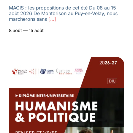
MAGIS : les propositions de cet été Du 08 au 15
août 2026 De Montbrison au Puy-en-Velay, nous
marcherons sans
[…]
8 août — 15 août