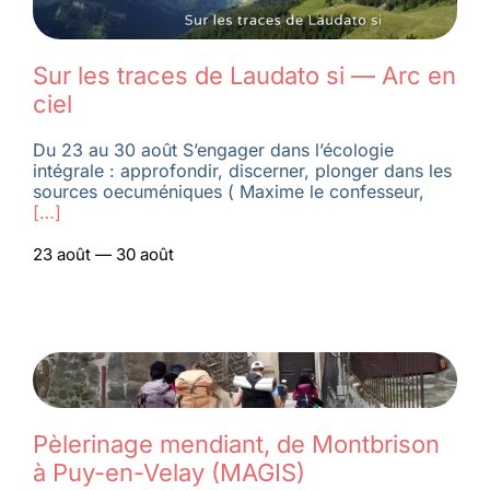
Membres
Sur les traces de Laudato si — Arc en
ciel
L’actu
Du 23 au 30 août S’engager dans l’écologie
intégrale : approfondir, discerner, plonger dans les
sources oecuméniques ( Maxime le confesseur,
Nous soutenir
[…]
23 août — 30 août
La revue Responsables
Pèlerinage mendiant, de Montbrison
à Puy-en-Velay (MAGIS)