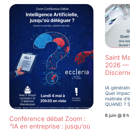
Saint Ma
2026 — 
Discern
IA générati
Quel impac
matinée d’é
QUAND ? S
6 juin @ 9 
Conférence débat Zoom :
“IA en entreprise : jusqu’où