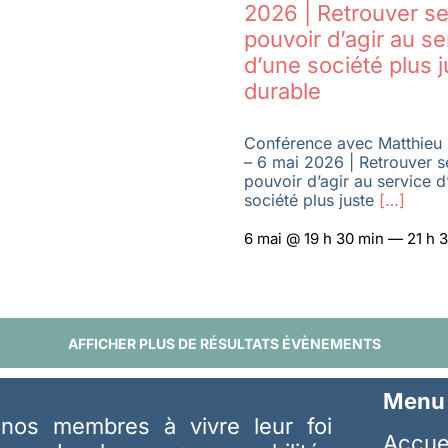
2026 | Retrouver se
pouvoir d’agir au se
d’une société plus j
durable
Conférence avec Matthieu 
– 6 mai 2026 | Retrouver s
pouvoir d’agir au service d
société plus juste
[…]
6 mai @ 19 h 30 min — 21 h 
AFFICHER PLUS DE RÉSULTATS ÉVÈNEMENTS
Menu
nos membres à vivre leur foi
Accue