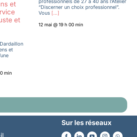
professionnels de 27 à 40 ans l’Atelier
ns et
“Discerner un choix professionnel”.
rvice
Vous
[…]
uste et
12 mai @ 19 h 00 min
Dardaillon
ens et
’une
30 min
Sur les réseaux
il