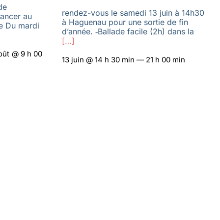
de
rendez-vous le samedi 13 juin à 14h30
vancer au
à Haguenau pour une sortie de fin
le Du mardi
d’année. ‑Ballade facile (2h) dans la
[…]
oût @ 9 h 00
13 juin @ 14 h 30 min — 21 h 00 min