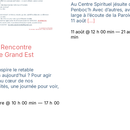
Au Centre Spirituel jésuite 
Penboc’h Avec d’autres, a
large à l’écoute de la Paro
11 août
[…]
11 août @ 12 h 00 min — 21 a
min
a Rencontre
e Grand Est
spire le retable
 aujourd’hui ? Pour agir
au cœur de nos
ités, une journée pour voir,
re @ 10 h 00 min — 17 h 00