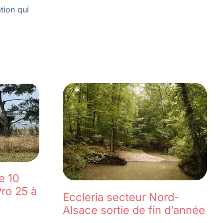
tion qui
e 10
ro 25 à
Eccleria secteur Nord-
Alsace sortie de fin d’année