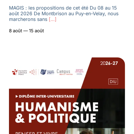
MAGIS : les propositions de cet été Du 08 au 15
août 2026 De Montbrison au Puy-en-Velay, nous
marcherons sans
[…]
8 août — 15 août