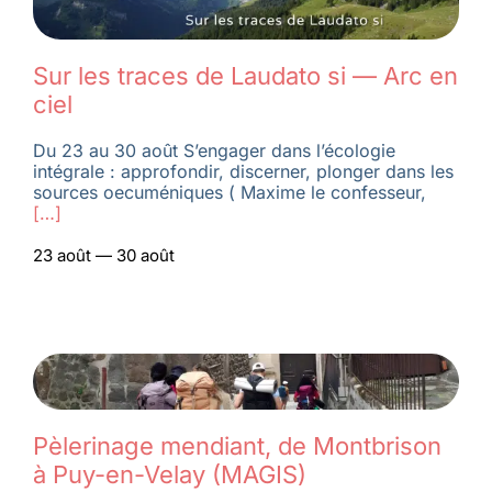
Membres
Sur les traces de Laudato si — Arc en
ciel
L’actu
Du 23 au 30 août S’engager dans l’écologie
intégrale : approfondir, discerner, plonger dans les
sources oecuméniques ( Maxime le confesseur,
Nous soutenir
[…]
23 août — 30 août
La revue Responsables
Pèlerinage mendiant, de Montbrison
à Puy-en-Velay (MAGIS)