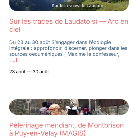
Membres
Sur les traces de Laudato si — Arc en
ciel
L’actu
Du 23 au 30 août S’engager dans l’écologie
intégrale : approfondir, discerner, plonger dans les
sources oecuméniques ( Maxime le confesseur,
Nous soutenir
[…]
23 août — 30 août
La revue Responsables
Pèlerinage mendiant, de Montbrison
à Puy-en-Velay (MAGIS)