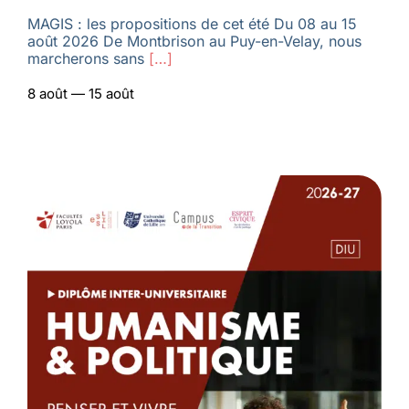
MAGIS : les propositions de cet été Du 08 au 15
août 2026 De Montbrison au Puy-en-Velay, nous
marcherons sans
[…]
8 août — 15 août