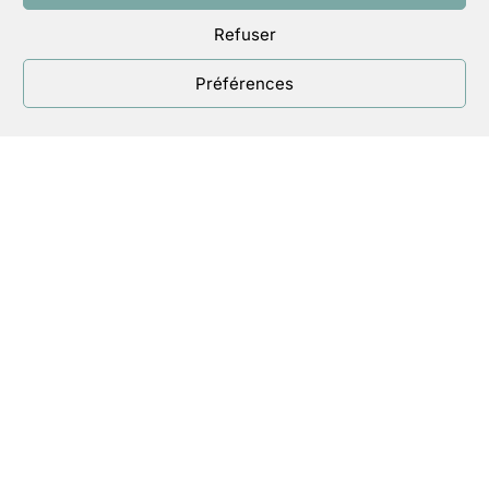
Refuser
Préférences
Nous aidons nos membres à vivre
leur foi dans l’exercice de leurs
responsabilités professionnelles et
sociétales, à décider et agir en
chrétien pour plus de justice, de
fraternité, de respect des plus
fragiles et de la Création.
En savoir
plus…
contact@eccleria.fr
et téléphone
9h00-17h00 jours ouvrables au 01 42
22 18 56