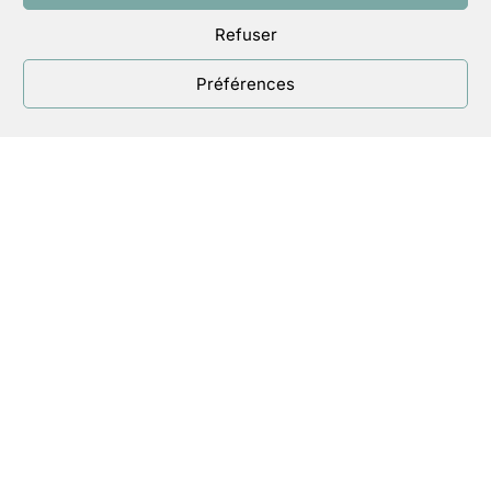
Refuser
Préférences
Nous aidons nos membres à vivre
leur foi dans l’exercice de leurs
responsabilités professionnelles et
sociétales, à décider et agir en
chrétien pour plus de justice, de
fraternité, de respect des plus
fragiles et de la Création.
En savoir
plus…
contact@eccleria.fr
et téléphone
9h00-17h00 jours ouvrables au 01 42
22 18 56