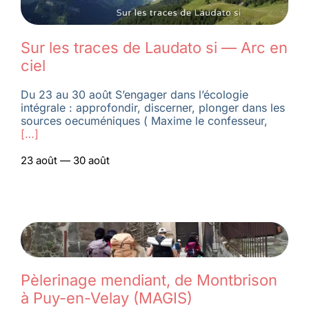
Membres
Sur les traces de Laudato si — Arc en
ciel
L’actu
Du 23 au 30 août S’engager dans l’écologie
intégrale : approfondir, discerner, plonger dans les
sources oecuméniques ( Maxime le confesseur,
Nous soutenir
[…]
23 août — 30 août
La revue Responsables
Pèlerinage mendiant, de Montbrison
à Puy-en-Velay (MAGIS)