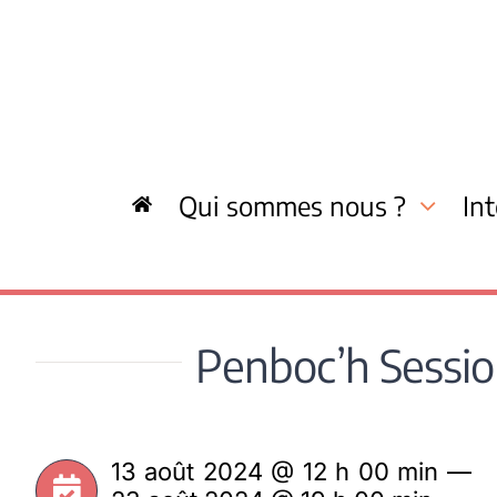
Skip
to
content
Qui sommes nous ?
In
Penboc’h Session
13 août 2024 @ 12 h 00 min —