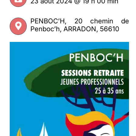
23 août 2024 @ 19 h 00 min
PENBOC’H, 20 chemin de
Penboc’h, ARRADON, 56610