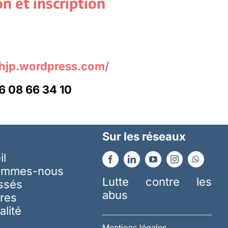
n et inscription
s
chjp.wordpress.com/
6 08 66 34 10
Sur les réseaux
il
ommes-nous
Lutte contre les
essés
abus
res
alité
Mentions légales