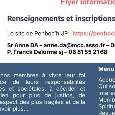
Flyer informatio
Renseignements et inscription
Le site de Penboc’h JP :
https://penbo
Sr Anne DA – anne.da@mcc.asso.fr – 0
P. Franck Delorme sj – 06 81 55 21 68
Menu
nos membres à vivre leur foi
Accue
ice de leurs responsabilités
Qui s
les et sociétales, à décider et
Intér
tien pour plus de justice, de
Memb
respect des plus fragiles et de la
Spiritu
avoir plus…
Revue