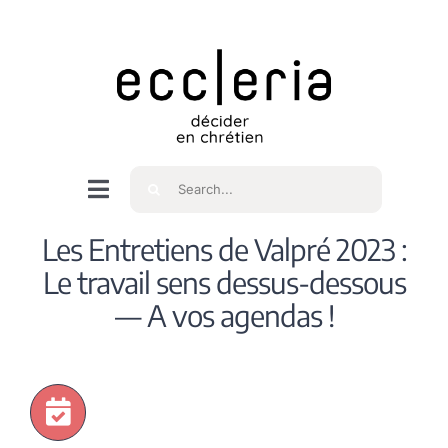
Skip
to
content
Rechercher
Navigation
à
Accueil
Les Entretiens de Valpré 2023 :
bascule
Le travail sens dessus-dessous
Qui sommes nous ?
— A vos agendas !
Intéressés
Spiritualité