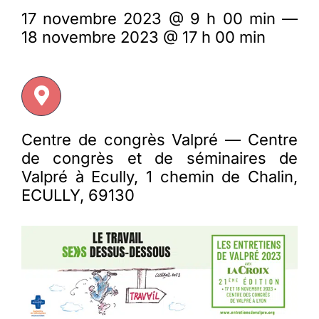
17 novembre 2023 @ 9 h 00 min —
18 novembre 2023 @ 17 h 00 min
Membres
L’actu
Nous soutenir
Centre de congrès Valpré — Centre
de congrès et de séminaires de
Valpré à Ecully, 1 chemin de Chalin,
La revue Responsables
ECULLY, 69130