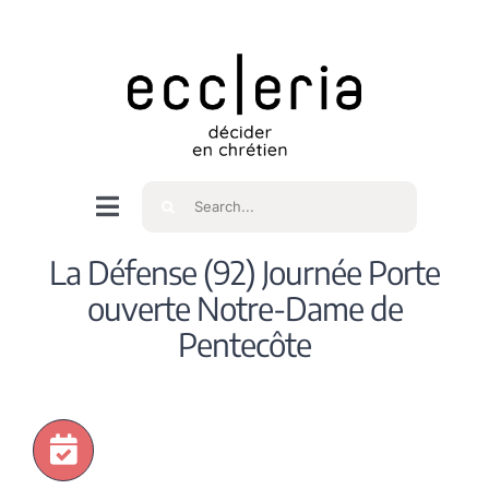
Skip
to
content
Rechercher
Navigation
à
Accueil
La Défense (92) Journée Porte
bascule
ouverte Notre-Dame de
Qui sommes nous ?
Pentecôte
Intéressés
Spiritualité