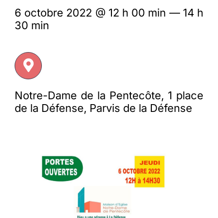
6 octobre 2022 @ 12 h 00 min — 14 h
30 min
Membres
L’actu
Nous soutenir
Notre-Dame de la Pentecôte, 1 place
de la Défense, Parvis de la Défense
La revue Responsables