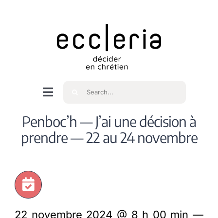
Skip
to
content
Rechercher
Navigation
à
Accueil
Penboc’h — J’ai une décision à
bascule
prendre — 22 au 24 novembre
Qui sommes nous ?
Intéressés
22 novembre 2024 @ 8 h 00 min —
Spiritualité