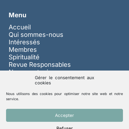
Menu
Accueil
Qui sommes-nous
Intéressés
Membres
Spiritualité
Revue Responsables
Nous soutenir
Gérer le consentement aux
cookies
Sur les réseaux
Nous utilisons des cookies pour optimiser notre site web et notre
service.
Lutte contre les abus
Accepter
Refuser