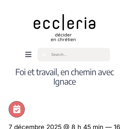
Skip
to
content
Rechercher
Navigation
à
Accueil
Foi et travail, en chemin avec
bascule
Ignace
Qui sommes nous ?
Intéressés
7 décembre 2025 @ 8 h 45 min — 16
Spiritualité