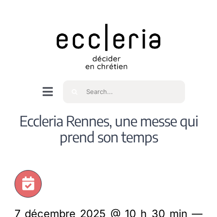
Skip
to
content
Rechercher
Navigation
à
Accueil
Eccleria Rennes, une messe qui
bascule
prend son temps
Qui sommes nous ?
Intéressés
7 décembre 2025 @ 10 h 30 min —
Spiritualité