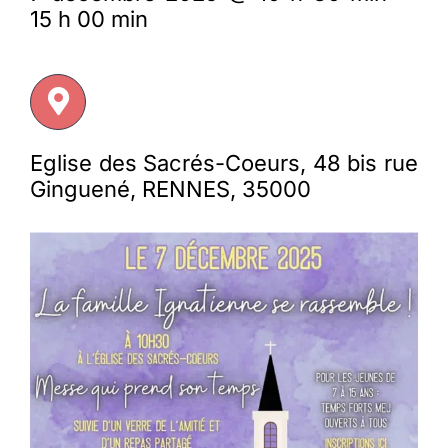
15 h 00 min
Membres
L’actu
Eglise des Sacrés-Coeurs, 48 bis rue
Ginguené, RENNES, 35000
Nous soutenir
La revue Responsables