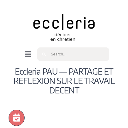
Skip
to
content
Rechercher
Navigation
à
Accueil
Eccleria PAU — PARTAGE ET
bascule
REFLEXION SUR LE TRAVAIL
Qui sommes nous ?
DECENT
Intéressés
Spiritualité