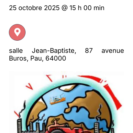
25 octobre 2025 @ 15 h 00 min
Membres
L’actu
salle Jean-Baptiste, 87 avenue
Nous soutenir
Buros, Pau, 64000
La revue Responsables