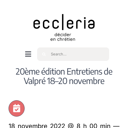
Skip
to
content
Rechercher
Navigation
à
Accueil
20ème édition Entretiens de
bascule
Valpré 18–20 novembre
Qui sommes nous ?
Intéressés
18 novembre 2022 @ 8 h 00 min —
Spiritualité