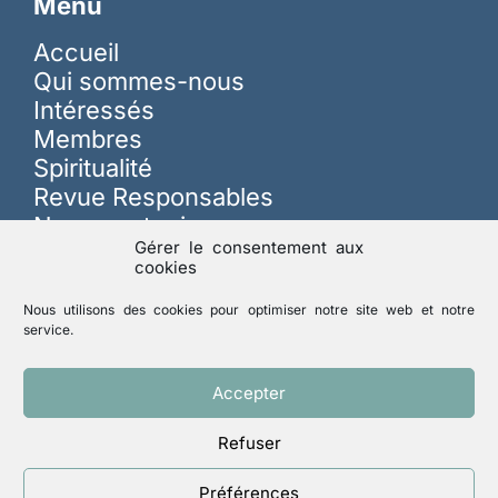
Menu
Accueil
Qui sommes-nous
Intéressés
Membres
Spiritualité
Revue Responsables
Nous soutenir
Gérer le consentement aux
cookies
Sur les réseaux
Nous utilisons des cookies pour optimiser notre site web et notre
service.
Lutte contre les abus
Accepter
Refuser
Mentions légales
Politique de confidentialité
Préférences