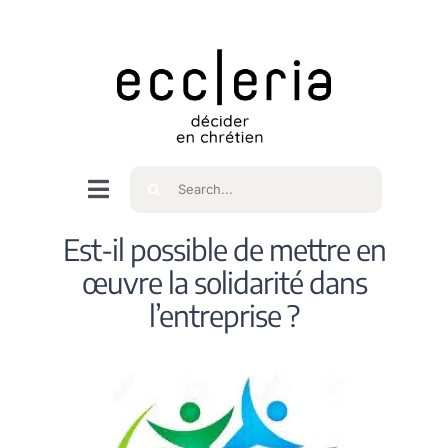
Skip
to
content
Rechercher
Navigation
à
Accueil
Est-il possible de mettre en
bascule
œuvre la solidarité dans
Qui sommes nous ?
l’entreprise ?
Intéressés
Spiritualité